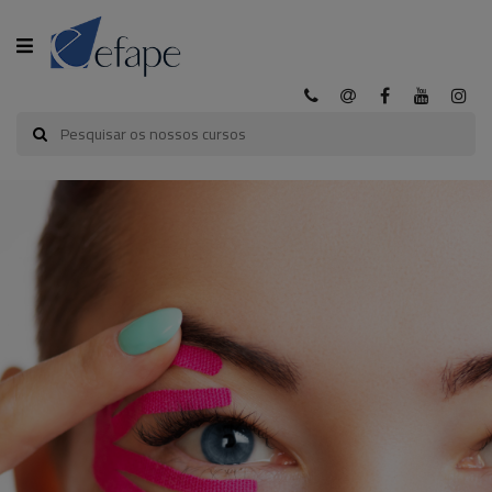
CATEGORIA
INÍCIO
A
EFAPE
CURSOS
EFAPE
CURSOS
E-
LEARNING