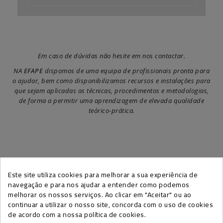
Em caso de dúvidas não hesite em nos contactar.
NA
EFAPE
dispomos de uma equipa de profissionais pronta para
o ajudar, bem como disponibilizamos recursos e instalações para
que sejam aplicadas as técnicas, procedimentos e metodologias,
de forma a permitir uma aprendizagem de elevada qualidade
teórico-prática.
Este site utiliza cookies para melhorar a sua experiência de
SUBSCREVA A NEWSLETTER EFAPE
navegação e para nos ajudar a entender como podemos
melhorar os nossos serviços. Ao clicar em "Aceitar" ou ao
continuar a utilizar o nosso site, concorda com o uso de cookies
de acordo com a nossa política de cookies.