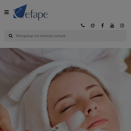
CATEGORIA
INÍCIO
A
EFAPE
CURSOS
EFAPE
CURSOS
E-
LEARNING