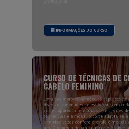
profissional.
INFORMAÇÕES DO CURSO
CURSO DE TÉCNICAS DE C
CABELO FEMININO
Uma das maiores tendências capilares no
diversas variedades de estilos surgem tod
cortes aparecem em todas as estações d
tendências e a moda, o corte adapta-se à 
e muitas vezes confere o estilo e modela
um. O segredo de um bom corte é saber ad