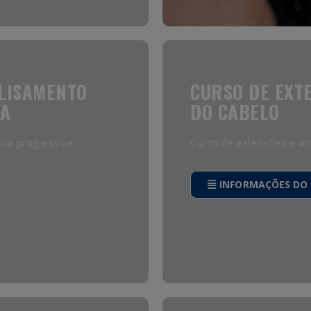
ALISAMENTO
CURSO DE EXT
VA
DO CABELO
ova progressiva
Curso de extensões e a
INFORMAÇÕES DO