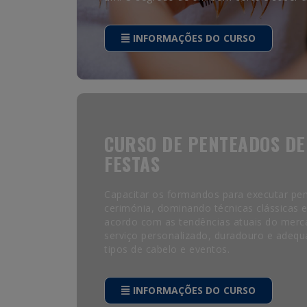
INFORMAÇÕES DO CURSO
CURSO DE PENTEADOS DE
FESTAS
Capacitar os formandos para executar pe
cerimónia, dominando técnicas clássicas
acordo com as tendências atuais do merc
serviço personalizado, duradouro e adequa
tipos de cabelo e eventos.
INFORMAÇÕES DO CURSO