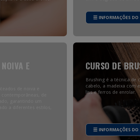
INFORMAÇÕES DO
 NOIVA E
CURSO DE BRU
Brushing é a técnica de 
cabelo, a madeixa com 
nteados de noiva e
liss e ferros de enrolar.
 e contemporâneas, de
ado, garantindo um
do a diferentes estilos,
INFORMAÇÕES DO