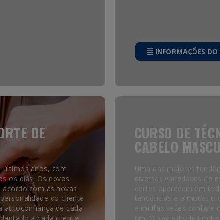
INFORMAÇÕES DO
ORTE DE
CURSO DE TÉC
CABELO MASCU
s últimos anos, com
Uma das maiores tendênc
os os dias. Os novos
diversas variedades de e
e acordo com as novas
cortes aparecem em tod
personalidade do cliente
tendências e a moda, o c
 a autoconfiança de cada
e muitas vezes confere o
apta-lo a cada cliente.
um. O segredo de um bom