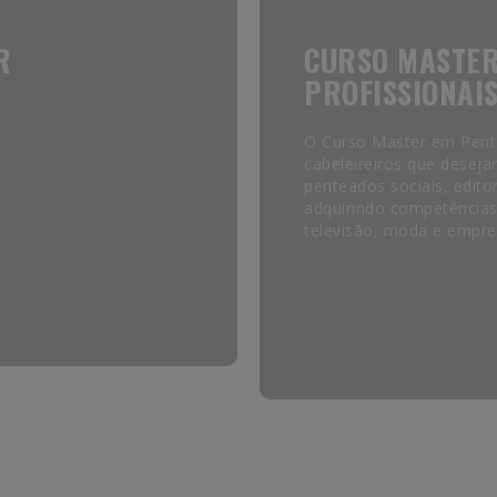
R
CURSO MASTER
PROFISSIONAI
O Curso Master em Pente
cabeleireiros que desej
penteados sociais, edito
adquirindo competências
televisão, moda e empr