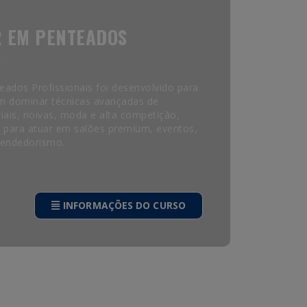
 EM PENTEADOS
S
ados Profissionais foi desenvolvido para
am dominar técnicas avançadas de
riais, noivas, moda e alta competição,
 para atuar em salões premium, eventos,
eendedorismo.
INFORMAÇÕES DO CURSO