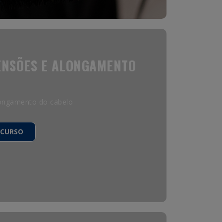
ENSÕES E ALONGAMENTO
longamento do cabelo
 CURSO