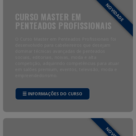
NOVIDADE
CURSO MASTER EM
PENTEADOS PROFISSIONAIS
O Curso Master em Penteados Profissionais foi
desenvolvido para cabeleireiros que desejam
dominar técnicas avançadas de penteados
sociais, editoriais, noivas, moda e alta
competição, adquirindo competências para atuar
em salões premium, eventos, televisão, moda e
empreendedorismo.
INFORMAÇÕES DO CURSO