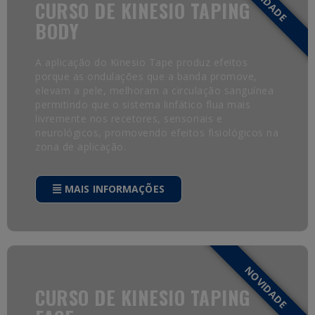
NOVIDADE
CURSO DE KINESIO TAPING
BODY
A aplicação do Kinesio Tape produz efeitos
porque as ondulações que a banda promove,
elevam a pele, melhoram a circulação sanguínea
permitindo que o sistema linfático flua mais
livremente nos recetores, sensoriais e
neurológicos, promovendo efeitos fisiológicos na
zona de aplicação.
MAIS INFORMAÇÕES
NOVIDADE
CURSO DE KINESIO TAPING