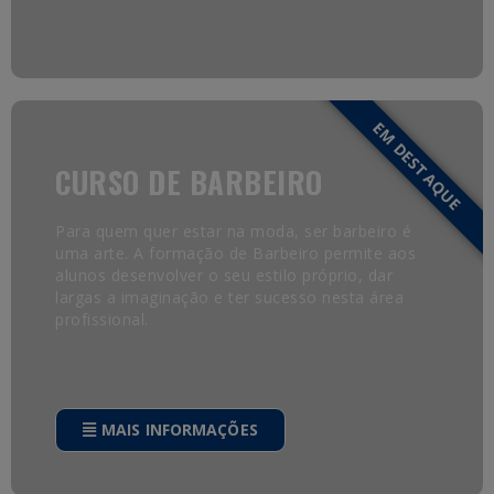
EM DESTAQUE
CURSO DE BARBEIRO
Para quem quer estar na moda, ser barbeiro é
uma arte. A formação de Barbeiro permite aos
alunos desenvolver o seu estilo próprio, dar
largas a imaginação e ter sucesso nesta área
profissional.
MAIS INFORMAÇÕES