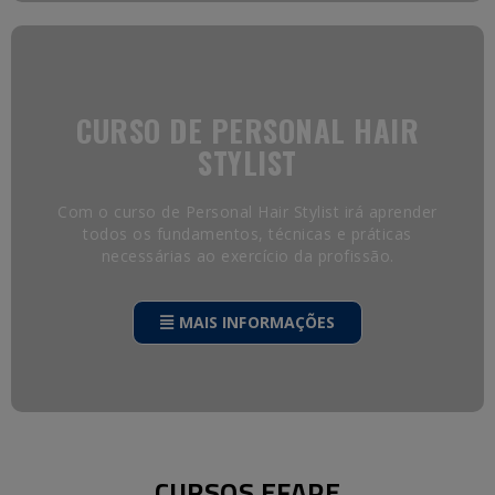
CURSO DE PERSONAL HAIR
STYLIST
Com o curso de Personal Hair Stylist irá aprender
todos os fundamentos, técnicas e práticas
necessárias ao exercício da profissão.
MAIS INFORMAÇÕES
CURSOS EFAPE