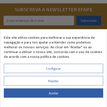
SUBSCREVA A NEWSLETTER EFAPE
Pode cancelar a sua subscrição a qualquer momento, através do link
presente nas nossas newsletters.
Este site utiliza cookies para melhorar a sua experiência de
navegação e para nos ajudar a entender como podemos
melhorar os nossos serviços. Ao clicar em "Aceitar" ou ao
INFORMAÇÕES DE CONTATO
continuar a utilizar o nosso site, concorda com o uso de cookies
de acordo com a nossa política de cookies.
A SUA CONTA
CURSOS EFAPE
Configurar
INFORMAÇÃO
Rejeite.
A EFAPE É CERTIFICADA POR
Aceitar
© EFAPE 2026 - Todos os direitos reservados