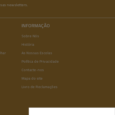
ssas newsletters.
INFORMAÇÃO
Sobre Nós
História
lhar
As Nossas Escolas
Política de Privacidade
Contacte-nos
Mapa do site
Livro de Reclamações