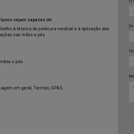
O 
alunos sejam capazes de:
En
balho à técnica de pedicura medical e à aplicação das
erações nas mãos e pés
Te
e mãos e pés
M
ssagem em geral, Termas, SPAS.