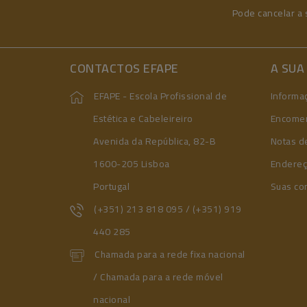
Pode cancelar a 
CONTACTOS EFAPE
A SUA
EFAPE - Escola Profissional de
Informa
Estética e Cabeleireiro
Encome
Avenida da República, 82-B
Notas de
1600-205 Lisboa
Endere
Portugal
Suas co
(+351) 213 818 095 / (+351) 919
440 285
Chamada para a rede fixa nacional
/ Chamada para a rede móvel
nacional