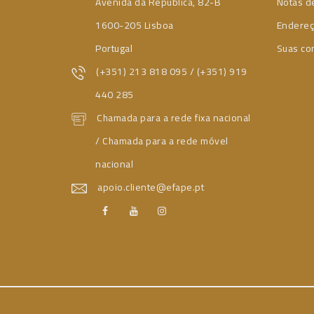
Avenida da República, 82-B
Notas de
1600-205 Lisboa
Endere
Portugal
Suas co
(+351) 213 818 095 / (+351) 919
440 285
Chamada para a rede fixa nacional
/ Chamada para a rede móvel
nacional
apoio.cliente@efape.pt