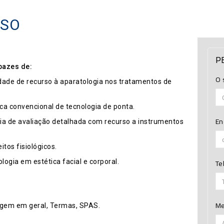
RSO
P
pazes de:
O 
ade de recurso à aparatologia nos tratamentos de
tica convencional de tecnologia de ponta.
En
via de avaliação detalhada com recurso a instrumentos
tos fisiológicos.
Te
ogia em estética facial e corporal.
M
sagem em geral, Termas, SPAS.