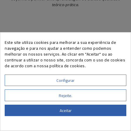
teórico-prática.
Este site utiliza cookies para melhorar a sua experiência de
SUBSCREVA A NEWSLETTER EFAPE
navegação e para nos ajudar a entender como podemos
melhorar os nossos serviços. Ao clicar em "Aceitar" ou ao
continuar a utilizar o nosso site, concorda com o uso de cookies
de acordo com a nossa política de cookies.
Pode cancelar a sua subscrição a qualquer momento, através do link
presente nas nossas newsletters.
Configurar
Rejeite.
INFORMAÇÕES DE CONTATO
A SUA CONTA
Aceitar
CURSOS EFAPE
INFORMAÇÃO