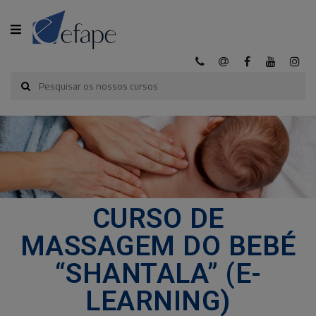
CATEGORIA
INÍCIO
A
EFAPE
CURSOS
CURSO DE
EFAPE
MASSAGEM DO BEBÉ
CURSOS
“SHANTALA” (E-
E-
LEARNING
LEARNING)