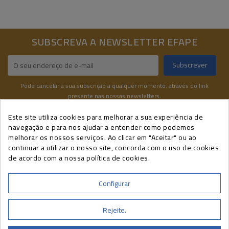
SUBSCREVA A NEWSLETTER EFAPE
Pode cancelar a sua subscrição a qualquer momento, através do link
presente nas nossas newsletters.
Este site utiliza cookies para melhorar a sua experiência de
navegação e para nos ajudar a entender como podemos
INFORMAÇÕES DE CONTATO
melhorar os nossos serviços. Ao clicar em "Aceitar" ou ao
A SUA CONTA
continuar a utilizar o nosso site, concorda com o uso de cookies
de acordo com a nossa política de cookies.
CURSOS EFAPE
INFORMAÇÃO
Configurar
A EFAPE É CERTIFICADA POR
Rejeite.