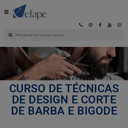
CATEGORIA
INÍCIO
A
EFAPE
CURSOS
CURSO DE TÉCNICAS
EFAPE
DE DESIGN E CORTE
CURSOS
DE BARBA E BIGODE
E-
LEARNING