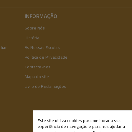
INFORMAÇÃO
Sobre Nós
História
lhar
As Nossas Escolas
Política de Privacidade
Contacte-nos
Mapa do site
Livro de Reclamações
Este site utiliza cookies para melhorar a sua
experiência de navegação e para nos ajudar a