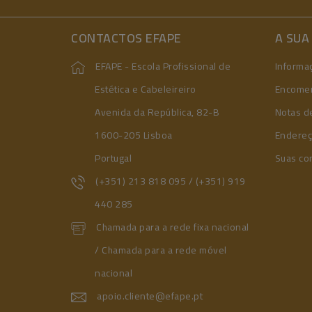
CONTACTOS EFAPE
A SUA
EFAPE - Escola Profissional de
Informa
Estética e Cabeleireiro
Encome
Avenida da República, 82-B
Notas de
1600-205 Lisboa
Endere
Portugal
Suas co
(+351) 213 818 095 / (+351) 919
440 285
Chamada para a rede fixa nacional
/ Chamada para a rede móvel
nacional
apoio.cliente@efape.pt