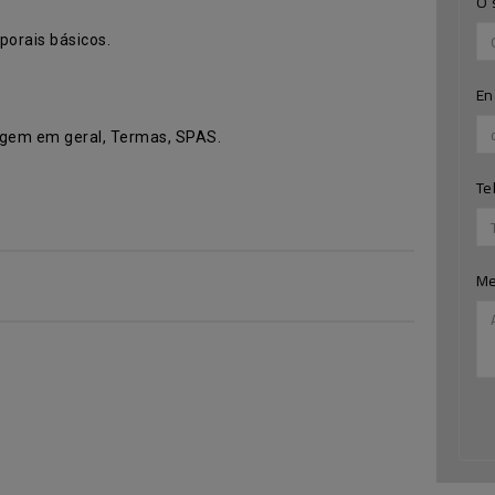
O 
rporais básicos.
En
sagem em geral, Termas, SPAS.
Te
M