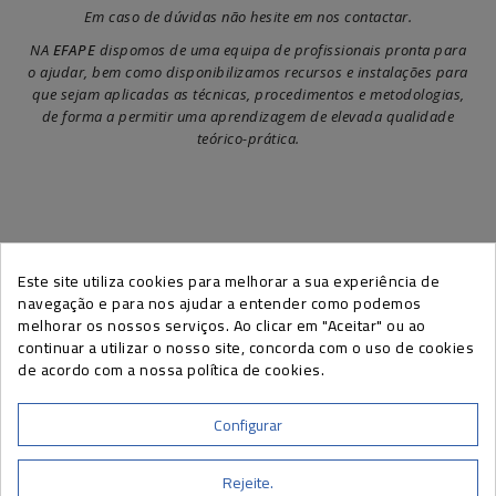
Em caso de dúvidas não hesite em nos contactar.
NA
EFAPE
dispomos de uma equipa de profissionais pronta para
o ajudar, bem como disponibilizamos recursos e instalações para
que sejam aplicadas as técnicas, procedimentos e metodologias,
de forma a permitir uma aprendizagem de elevada qualidade
teórico-prática.
Este site utiliza cookies para melhorar a sua experiência de
SUBSCREVA A NEWSLETTER EFAPE
navegação e para nos ajudar a entender como podemos
melhorar os nossos serviços. Ao clicar em "Aceitar" ou ao
continuar a utilizar o nosso site, concorda com o uso de cookies
de acordo com a nossa política de cookies.
Pode cancelar a sua subscrição a qualquer momento, através do link
presente nas nossas newsletters.
Configurar
Rejeite.
INFORMAÇÕES DE CONTATO