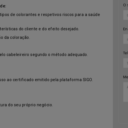
O 
 de:
tipos de colorantes e respetivos riscos para a saúde
En
erísticas do cliente e do efeito desejado.
ão da coloração.
Te
pelo cabeleireiro segundo o método adequado.
M
o ao certificado emitido pela plataforma SIGO.
tura do seu próprio negócio.