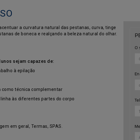
RSO
centuar a curvatura natural das pestanas, curva, tinge
P
tanas de boneca e realçando a beleza natural do olhar.
O 
alunos sejam capazes de:
abalho à epilação
En
ha como técnica complementar
Te
 linha às diferentes partes do corpo
M
sagem em geral, Termas, SPAS.