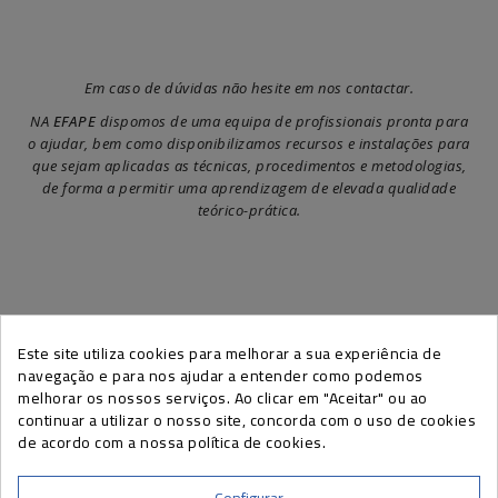
Em caso de dúvidas não hesite em nos contactar.
NA
EFAPE
dispomos de uma equipa de profissionais pronta para
o ajudar, bem como disponibilizamos recursos e instalações para
que sejam aplicadas as técnicas, procedimentos e metodologias,
de forma a permitir uma aprendizagem de elevada qualidade
teórico-prática.
Este site utiliza cookies para melhorar a sua experiência de
SUBSCREVA A NEWSLETTER EFAPE
navegação e para nos ajudar a entender como podemos
melhorar os nossos serviços. Ao clicar em "Aceitar" ou ao
continuar a utilizar o nosso site, concorda com o uso de cookies
de acordo com a nossa política de cookies.
Pode cancelar a sua subscrição a qualquer momento, através do link
presente nas nossas newsletters.