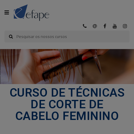
CATEGORIA
INÍCIO
A
EFAPE
CURSOS
CURSO DE TÉCNICAS
EFAPE
DE CORTE DE
CURSOS
CABELO FEMININO
E-
LEARNING