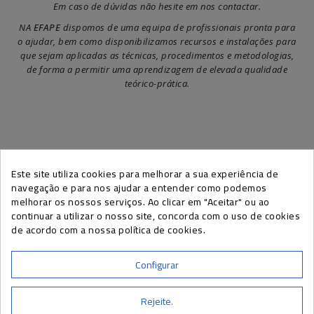
Em caso de dúvidas não hesite em nos contactar.
NA
EFAPE
dispomos de uma equipa de profissionais pronta para
o ajudar, bem como disponibilizamos recursos e instalações para
que sejam aplicadas as técnicas, procedimentos e metodologias,
de forma a permitir uma aprendizagem de elevada qualidade
teórico-prática.
Este site utiliza cookies para melhorar a sua experiência de
SUBSCREVA A NEWSLETTER EFAPE
navegação e para nos ajudar a entender como podemos
melhorar os nossos serviços. Ao clicar em "Aceitar" ou ao
continuar a utilizar o nosso site, concorda com o uso de cookies
de acordo com a nossa política de cookies.
Pode cancelar a sua subscrição a qualquer momento, através do link
presente nas nossas newsletters.
Configurar
Rejeite.
INFORMAÇÕES DE CONTATO