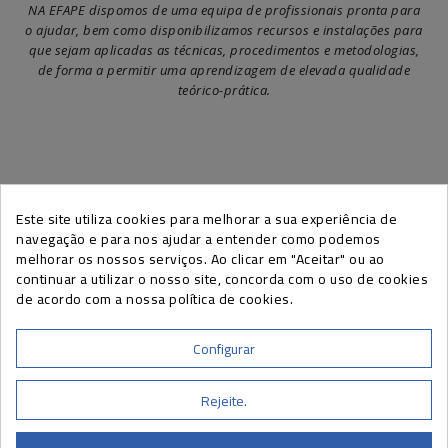
NA EFAPE dispomos de uma equipa de profissionais pronta para
o ajudar, bem como disponibilizamos recursos e instalações para
que sejam aplicadas as técnicas, procedimentos e metodologias,
de forma a permitir uma aprendizagem de elevada qualidade
teórico-prática.
Este site utiliza cookies para melhorar a sua experiência de
SUBSCREVA A NEWSLETTER EFAPE
navegação e para nos ajudar a entender como podemos
melhorar os nossos serviços. Ao clicar em "Aceitar" ou ao
continuar a utilizar o nosso site, concorda com o uso de cookies
de acordo com a nossa política de cookies.
Pode cancelar a sua subscrição a qualquer momento, através do link
presente nas nossas newsletters.
Configurar
Rejeite.
INFORMAÇÕES DE CONTATO
A SUA CONTA