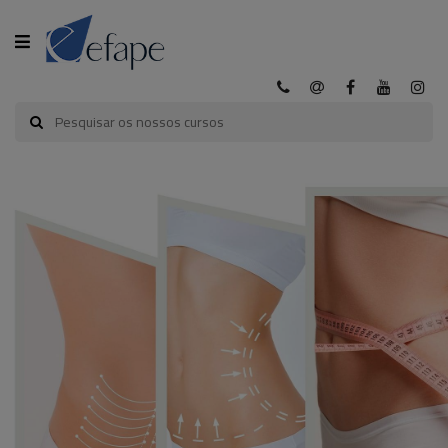
CATEGORIA
INÍCIO
A
EFAPE
CURSOS
EFAPE
CURSOS
E-
LEARNING