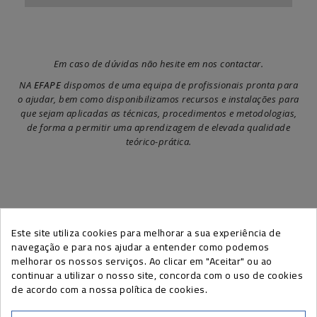
Em caso de dúvidas não hesite em nos contactar.
NA
EFAPE
dispomos de uma equipa de profissionais pronta para
o ajudar, bem como disponibilizamos recursos e instalações para
que sejam aplicadas as técnicas, procedimentos e metodologias,
de forma a permitir uma aprendizagem de elevada qualidade
teórico-prática.
Este site utiliza cookies para melhorar a sua experiência de
SUBSCREVA A NEWSLETTER EFAPE
navegação e para nos ajudar a entender como podemos
melhorar os nossos serviços. Ao clicar em "Aceitar" ou ao
continuar a utilizar o nosso site, concorda com o uso de cookies
de acordo com a nossa política de cookies.
Pode cancelar a sua subscrição a qualquer momento, através do link