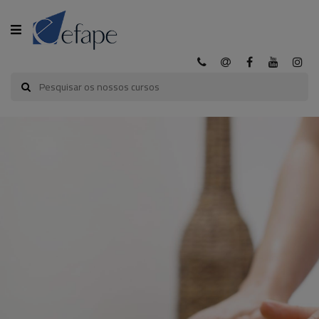
CATEGORIA
INÍCIO
A
EFAPE
CURSOS
EFAPE
CURSOS
E-
LEARNING