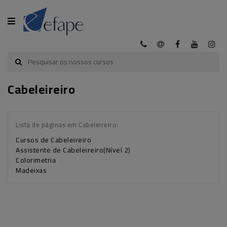
CATEGORIA
Cabeleireiro
INÍCIO
A
EFAPE
Lista de páginas em Cabeleireiro:
Cursos de Cabeleireiro
CURSOS
Assistente de Cabeleireiro(Nível 2)
EFAPE
Colorimetria
Madeixas
CURSOS
E-
LEARNING