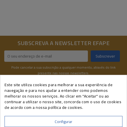
AGENDA
EFAPE
CONTACTE-
NOS
SUBSCREVA A NEWSLETTER EFAPE
Pode cancelar a sua subscrição a qualquer momento, através do link
presente nas nossas newsletters.
Este site utiliza cookies para melhorar a sua experiência de
navegação e para nos ajudar a entender como podemos
INFORMAÇÕES DE CONTATO
melhorar os nossos serviços. Ao clicar em "Aceitar" ou ao
A SUA CONTA
continuar a utilizar o nosso site, concorda com o uso de cookies
de acordo com a nossa política de cookies.
CURSOS EFAPE
INFORMAÇÃO
Configurar